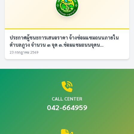
ประกาศผู้ชนะการเสนอราคา จ้างซ่อมแซมถนนภายใน
ตำบลภูวง จำนวน ๓ จุด ๑.ซ่อมแซมถนนจุดน...
23 กรกฎาคม 2569
CALL CENTER
042-664959