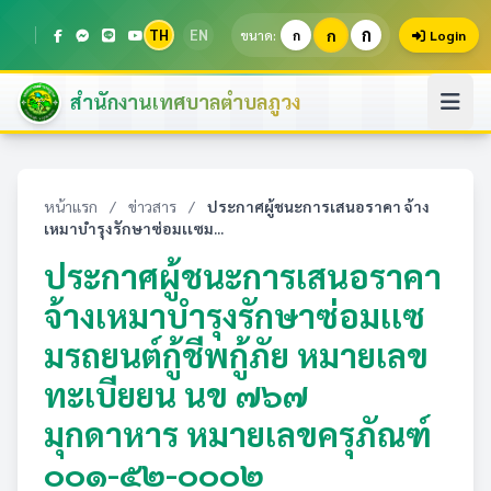
ก
TH
EN
ก
ขนาด:
ก
Login
สำนักงานเทศบาลตำบลภูวง
หน้าแรก
/
ข่าวสาร
/
ประกาศผู้ชนะการเสนอราคา จ้าง
เหมาบำรุงรักษาซ่อมเเซม...
ประกาศผู้ชนะการเสนอราคา
จ้างเหมาบำรุงรักษาซ่อมเเซ
มรถยนต์กู้ชีพกู้ภัย หมายเลข
ทะเบียยน นข ๗๖๗
มุกดาหาร หมายเลขครุภัณฑ์
๐๐๑-๕๒-๐๐๐๒